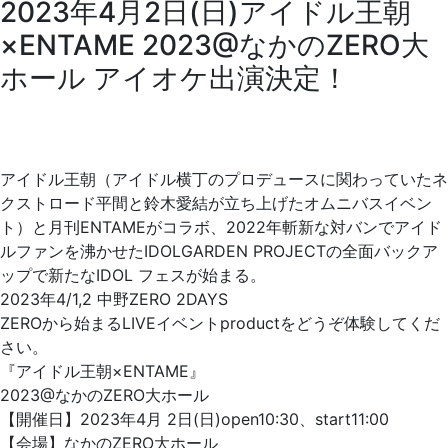
2023年4月2日(日)アイドル王朝
×ENTAME 2023@なかのZERO大
ホール アイオケ出演決定！
アイドル王朝（
アイドル横丁のプロデュースに関わっていたネ
クストロード平間と
鈴木愛結が立ち上げたオムニバスイベン
ト）
と月刊ENTAMEがコラボ、
2022年斬新な対バンでアイド
ルファンを沸かせたIDOLGA
RDEN PROJECTの全面バックア
ップで新たなIDOL フェスが始まる。
2023年4/1,2 中野ZERO 2DAYS
ZEROから始まるLIVEイベントproductをどうぞ体験してくだ
さい。
『アイドル王朝×ENTAME』
2023@なかのZERO大ホール
【開催日】2023年4月 2日(日)open10:30、start11:00
【会場】なかのZERO大ホール