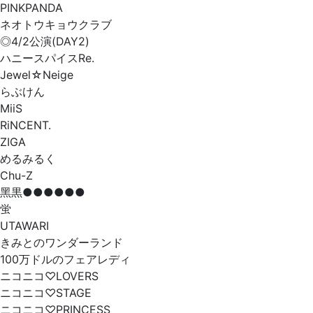
PINKPANDA
ネオトウキョウクラブ
◎4/2公演(DAY2)
ハニースパイスRe.
Jewel☆Neige
らぶけん
MiiS
RiNCENT.
ZIGA
めるみるく
Chu-Z
黑黒●●●●●●
蛍
UTAWARI
きみとのワンダーランド
100万ドルのフェアレディ
ニコニコ♡LOVERS
ニコニコ♡STAGE
ニコニコ♡PRINCESS