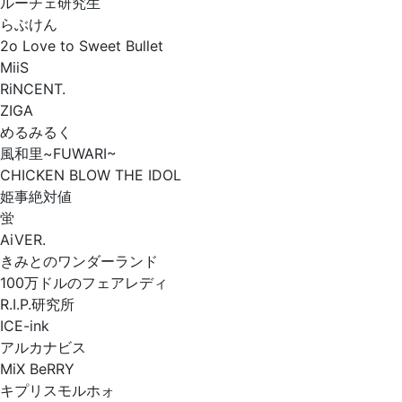
ルーチェ研究生
らぶけん
2o Love to Sweet Bullet
MiiS
RiNCENT.
ZIGA
めるみるく
風和里~FUWARI~
CHICKEN BLOW THE IDOL
姫事絶対値
蛍
AiVER.
きみとのワンダーランド
100万ドルのフェアレディ
R.I.P.研究所
ICE-ink
アルカナビス
MiX BeRRY
キプリスモルホォ