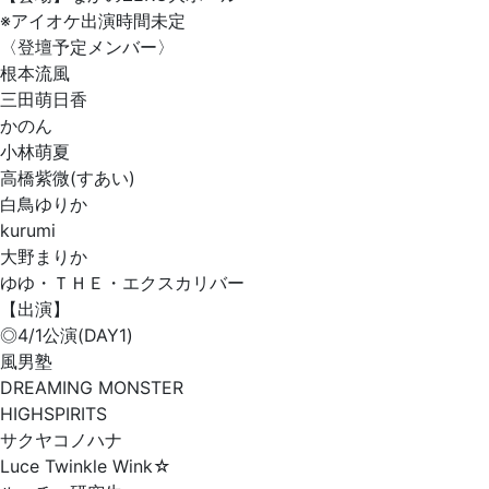
※アイオケ出演時間未定
〈登壇予定メンバー〉
根本流風
三田萌日香
かのん
小林萌夏
高橋紫微(すあい)
白鳥ゆりか
kurumi
大野まりか
ゆゆ・ＴＨＥ・エクスカリバー
【出演】
◎4/1公演(DAY1)
風男塾
DREAMING MONSTER
HIGHSPIRITS
サクヤコノハナ
Luce Twinkle Wink☆