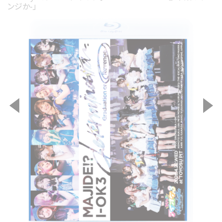
ンジか-」
2
3