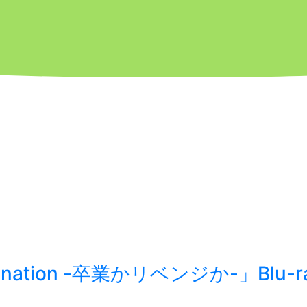
nation -卒業かリベンジか-」Bl