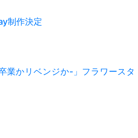
ray制作決定
n -卒業かリベンジか-」フラワースタ