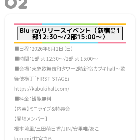
02
Blu-rayリリースイベント（新宿⏰1
部12:30～/2部15:00～）
■日程：2026年8月2日（日）
■時間：1部 st 12:30～/2部 st 15:00～
■会場：東急歌舞伎町タワー2階新宿カブキhall～歌
舞伎横丁「FIRST STAGE」
https://kabukihall.com/
■料金：観覧無料
【内容】ミニライブ＆特典会
【登壇メンバー】
根本流風/三田萌日香/JIN/安里唯/あこ
kurumi/甘宮さら