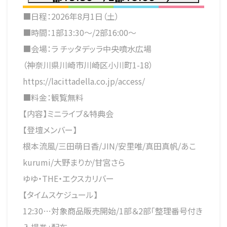
■日程：2026年8月1日（土）
■時間：1部13:30～/2部16:00～
■会場：ラ チッタデッラ中央噴水広場
（神奈川県川崎市川崎区小川町1-18）
https://lacittadella.co.jp/access/
■料金：観覧無料
【内容】ミニライブ＆特典会
【登壇メンバー】
根本流風/三田萌日香/JIN/安里唯/真田真帆/あこ
kurumi/大野まりか/甘宮さら
ゆゆ・THE・エクスカリバー
【タイムスケジュール】
12:30…対象商品販売開始/1部＆2部「整理番号付き