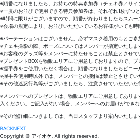
※順番になりましたら、お持ちの特典参加券（チェキ券／サイ
※一度のお並びで使用できる特典参加券は、それぞれ1枚ずつ
※時間に限りがございますので、順番が終わりましたらスムー
※会場の規定により、お並びいただいているお客様がいても時
※パーテーションはございません。必ずマスク着用のもとご参
※チェキ撮影の際、ポーズについてはメンバーが指定いたしま
※お客様のグッズ等をメンバーに持たせることは禁止とさせて
※プレゼントBOXを物販エリアにご用意しておりますので、
※握手券をご使用いただく場合は、順番になりましたらビニー
※握手券使用時以外では、メンバーとの接触は禁止とさせてい
※その他迷惑行為等がございましたら、注意させていただいた
※メンバーへのプレゼントは、物販エリアにご用意してありま
入ください。ご記入がない場合、メンバーへのお届けができな
※その他詳細につきましては、当日スタッフより案内いたしま
BACK
NEXT
Copyright © アイオケ. All rights reserved.