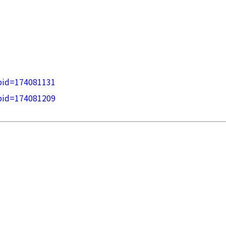
?pid=174081131
?pid=174081209