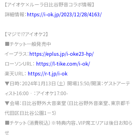
【アイオケ×ルーラ日比谷野音コラボ情報】
詳細情報：
https://i-ok.jp/2023/12/28/4163/
【マジで!?アイオケ2】
■チケット一般発売中
イープラス：
https://eplus.jp/i-oke23-hp/
ローソンURL：
https://l-tike.com/i-ok/
楽天URL：
https://r-t.jp/i-ok
▼日時：2024年1月13日（土） 開場15:50/開演：ゲストアーテ
ィスト16:00‐：アイオケ17:00-
▼会場：日比谷野外大音楽堂（日比谷野外音楽堂、東京都千
代田区日比谷公園1－5）
■チケット（消費税込）※特典内容、VIP席エリアは後日お知ら
せ