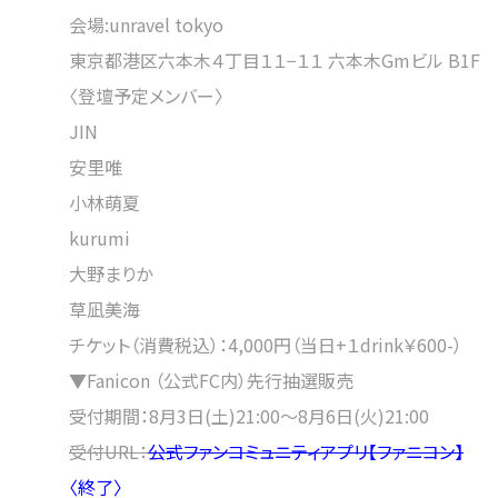
会場:unravel tokyo
東京都港区六本木４丁目１１−１１ 六本木Gmビル B1F
〈登壇予定メンバー〉
JIN
安里唯
小林萌夏
kurumi
大野まりか
草凪美海
チケット（消費税込）：4,000円（当日+１drink￥600-）
▼Fanicon （公式FC内）先行抽選販売
受付期間：8⽉3⽇(土)21:00〜8⽉6⽇(火)21:00
受付URL：
公式ファンコミュニティアプリ【ファニコン】
〈終了〉