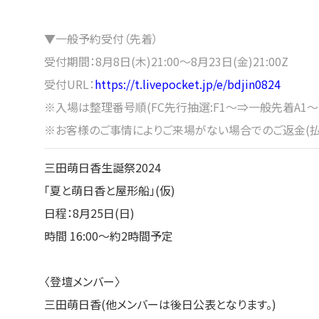
▼⼀般予約受付（先着）
受付期間：8⽉8⽇(木)21:00〜8⽉23⽇(金)21:00Z
受付URL：
https://t.livepocket.jp/e/bdjin0824
※入場は整理番号順(FC先行抽選:F1～⇒一般先着A1～
※お客様のご事情によりご来場がない場合でのご返金(払
三田萌日香生誕祭2024
「夏と萌日香と屋形船」(仮)
日程：8月25日(日)
時間 16:00〜約2時間予定
〈登壇メンバー〉
三田萌日香(他メンバーは後日公表となります。)