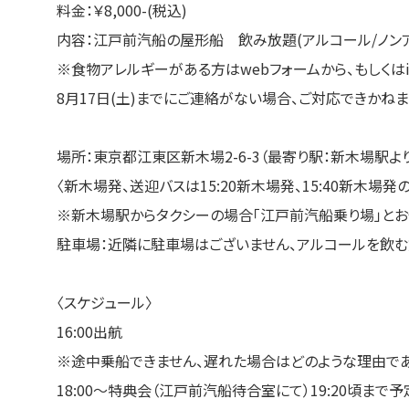
料金：￥8,000-(税込)
内容：江戸前汽船の屋形船 飲み放題(アルコール/ノン
※食物アレルギーがある方はwebフォームから、もしくはinf
8月17日(土)までにご連絡がない場合、ご対応できかね
場所：東京都江東区新木場2-6-3（最寄り駅：新木場駅よ
〈新木場発、送迎バスは15:20新木場発、15:40新木場発の
※新木場駅からタクシーの場合「江戸前汽船乗り場」とお
駐車場：近隣に駐車場はございません、アルコールを飲む
〈スケジュール〉
16:00出航
※途中乗船できません、遅れた場合はどのような理由であ
18:00～特典会（江戸前汽船待合室にて）19:20頃まで予