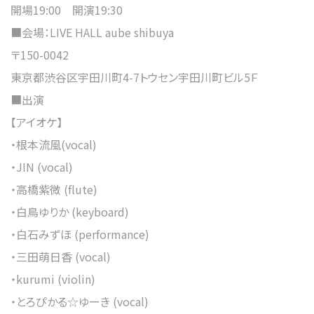
開場19:00 開演19:30
■会場：LIVE HALL aube shibuya
〒150-0042
東京都渋谷区宇田川町4-7トウセン宇田川町ビル5Ｆ
■出演
【アイオケ】
・根本流風(vocal)
・JIN (vocal)
・高橋紫微 (flute)
・白鳥ゆりか (keyboard)
・白石みずほ (performance)
・三田萌日香 (vocal)
・kurumi (violin)
・とろぴかる☆ゆーき (vocal)