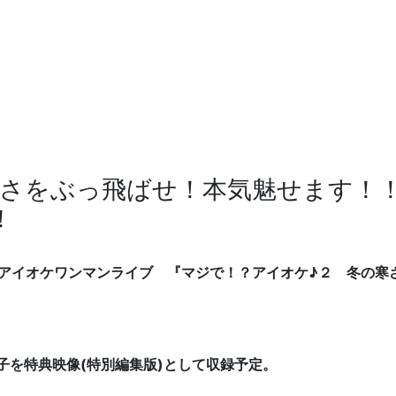
をぶっ飛ばせ！本気魅せます！！at 
！
たアイオケワンマンライブ 『マジで！？アイオケ♪２ 冬の寒
子を特典映像(特別編集版)として収録予定。