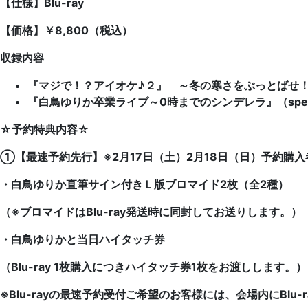
【仕様】Blu-ray
【価格】￥8,800（税込）
収録内容
『マジで！？アイオケ♪２』 ～冬の寒さをぶっとばせ！本
『白鳥ゆりか卒業ライブ～0時までのシンデレラ』（special 
☆予約特典内容☆
①【最速予約先行】※2月17日（土）2月18日（日）予約購入
・白鳥ゆりか直筆サイン付きＬ版ブロマイド2枚（全2種）
（※ブロマイドはBlu-ray発送時に同封してお送りします。）
・白鳥ゆりかと当日ハイタッチ券
（Blu-ray 1枚購入につきハイタッチ券1枚をお渡しします。）
※Blu-rayの最速予約受付ご希望のお客様には、会場内にBlu